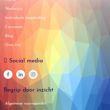
Werkwijze
Individuele begeleiding
Cursussen
Blog
Over mij
Social media
Begrip door inzicht
Algemene voorwaarden