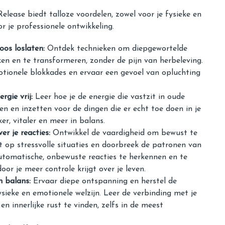
lease biedt talloze voordelen, zowel voor je fysieke en
or je professionele ontwikkeling.
oos loslaten:
Ontdek technieken om diepgewortelde
en en te transformeren, zonder de pijn van herbeleving.
motionele blokkades en ervaar een gevoel van opluchting
rgie vrij:
Leer hoe je de energie die vastzit in oude
n en inzetten voor de dingen die er echt toe doen in je
ker, vitaler en meer in balans.
er je reacties:
Ontwikkel de vaardigheid om bewust te
t op stressvolle situaties en doorbreek de patronen van
utomatische, onbewuste reacties te herkennen en te
or je meer controle krijgt over je leven.
n balans:
Ervaar diepe ontspanning en herstel de
sieke en emotionele welzijn. Leer de verbinding met je
en innerlijke rust te vinden, zelfs in de meest