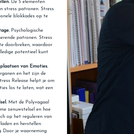
llen.
De 5 elementen
n stress patronen. Stress
onele blokkades op te
tage.
Psychologische
merende patronen. Stress
 te doorbreken, waardoor
lledige potentieel kunt
plaatsen van Emoties.
rganen en het zijn de
tress Release helpt je om
es los te laten, wat een
sel.
Met de Polyvagaal
nome zenuwstelsel en hoe
zich op het reguleren van
laden en herstellen.
.
Door je waarneming