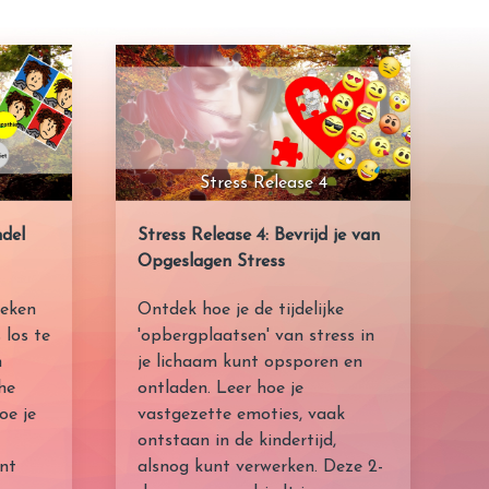
Stress Release 4
ndel
Stress Release 4: Bevrijd je van
Opgeslagen Stress
ieken
Ontdek hoe je de tijdelijke
los te
'opbergplaatsen' van stress in
n
je lichaam kunt opsporen en
he
ontladen. Leer hoe je
oe je
vastgezette emoties, vaak
ontstaan in de kindertijd,
unt
alsnog kunt verwerken. Deze 2-