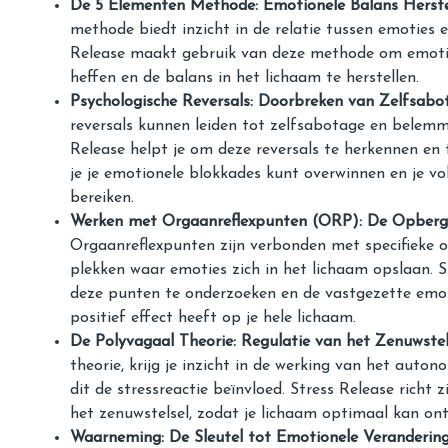
De 5 Elementen Methode:
Emotionele Balans Herste
methode biedt inzicht in de relatie tussen emoties e
Release maakt gebruik van deze methode om emoti
heffen en de balans in het lichaam te herstellen.
Psychologische Reversals: Doorbreken van Zelfsabo
reversals kunnen leiden tot zelfsabotage en belem
Release helpt je om deze reversals te herkennen en
je je emotionele blokkades kunt overwinnen en je vo
bereiken.
Werken met Orgaanreflexpunten (ORP): De Opberg
Orgaanreflexpunten zijn verbonden met specifieke o
plekken waar emoties zich in het lichaam opslaan. S
deze punten te onderzoeken en de vastgezette emoti
positief effect heeft op je hele lichaam.
De Polyvagaal Theorie: Regulatie van het Zenuwstel
theorie, krijg je inzicht in de werking van het auto
dit de stressreactie beïnvloed. Stress Release richt 
het zenuwstelsel, zodat je lichaam optimaal kan ont
Waarneming: De Sleutel tot Emotionele Verandering