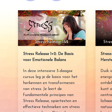
Stre
Stress Release 1&2
Stress
Stress Release 1+2: De Basis
Herste
voor Emotionele Balans
Duik i
In deze intensieve 3-daagse
energi
cursus leg je de basis voor het
ontdek
herkennen en transformeren
kunt o
van stress. Je leert de
centra
fundamentele principes van
lichaa
Stress Release, spiertesten en
natuur
effectieve technieken om stress