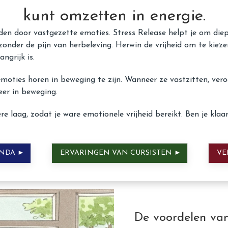
kunt omzetten in energie
.
den door vastgezette emoties. Stress Release helpt je om die
 zonder de pijn van herbeleving. Herwin de vrijheid om te kiez
ngrijk is.
emoties horen in beweging te zijn. Wanneer ze vastzitten, vero
eer in beweging.
re laag, zodat je ware emotionele vrijheid bereikt. Ben je klaa
ENDA ►
ERVARINGEN VAN CURSISTEN ►
VEE
De voordelen van