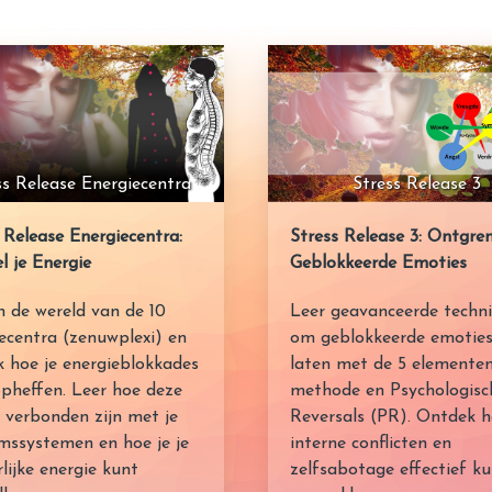
ss Release Energiecentra
Stress Release 3
 Release Energiecentra:
Stress Release 3: Ontgre
l je Energie
Geblokkeerde Emoties
n de wereld van de 10
Leer geavanceerde techn
ecentra (zenuwplexi) en
om geblokkeerde emoties 
 hoe je energieblokkades
laten met de 5 elemente
pheffen. Leer hoe deze
methode en Psychologisc
 verbonden zijn met je
Reversals (PR). Ontdek h
mssystemen en hoe je je
interne conflicten en
lijke energie kunt
zelfsabotage effectief k