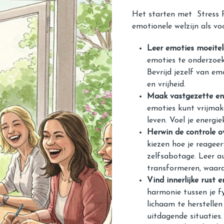
Het starten met Stress Re
emotionele welzijn als vo
Leer emoties moeitel
emoties te onderzoek
Bevrijd jezelf van e
en vrijheid.
Maak vastgezette ene
emoties kunt vrijmake
leven. Voel je energie
Herwin de controle ov
kiezen hoe je reageer
zelfsabotage. Leer a
transformeren, waardo
Vind innerlijke rust e
harmonie tussen je fy
lichaam te herstellen 
uitdagende situaties.