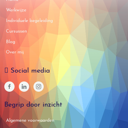
Werkwijze
Individuele begeleiding
Cursussen
Blog
Over mij
Social media
Begrip door inzicht
Algemene voorwaarden