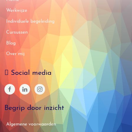
Werkwijze
Individuele begeleiding
Cursussen
Blog
Over mij
Social media
Begrip door inzicht
Algemene voorwaarden