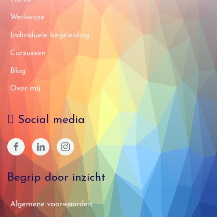
Werkwijze
Individuele begeleiding
Cursussen
Blog
Over mij
Social media
Begrip door inzicht
Algemene voorwaarden