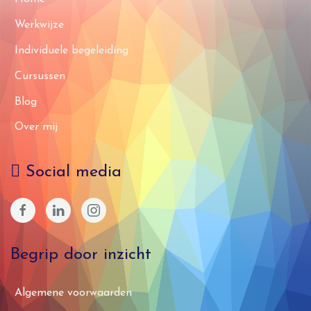
Werkwijze
Individuele begeleiding
Cursussen
Blog
Over mij
Social media
Begrip door inzicht
Algemene voorwaarden