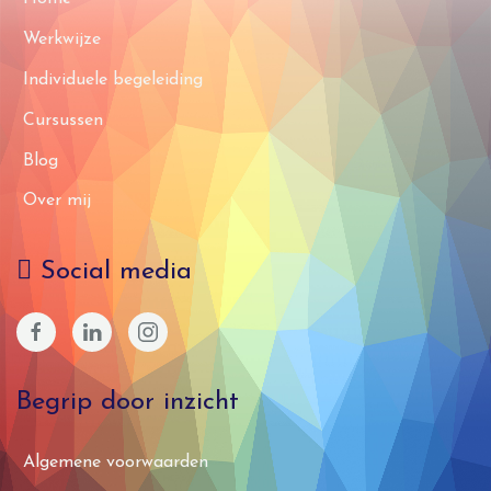
Werkwijze
Individuele begeleiding
Cursussen
Blog
Over mij
Social media
Begrip door inzicht
Algemene voorwaarden