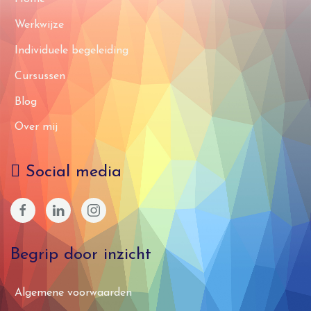
Werkwijze
Individuele begeleiding
Cursussen
Blog
Over mij
Social media
Begrip door inzicht
Algemene voorwaarden