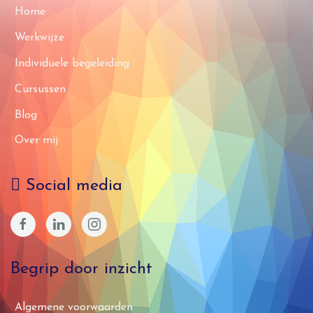
Home
Werkwijze
Individuele begeleiding
Cursussen
Blog
Over mij
Social media
Begrip door inzicht
Algemene voorwaarden