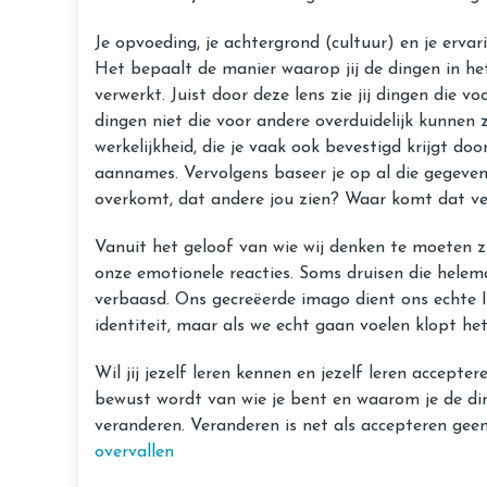
Je opvoeding, je achtergrond (cultuur) en je erva
Het bepaalt de manier waarop jij de dingen in het 
verwerkt. Juist door deze lens zie jij dingen die vo
dingen niet die voor andere overduidelijk kunnen 
werkelijkheid, die je vaak ook bevestigd krijgt do
aannames. Vervolgens baseer je op al die gegevens je
overkomt, dat andere jou zien? Waar komt dat v
Vanuit het geloof van wie wij denken te moeten zi
onze emotionele reacties. Soms druisen die helema
verbaasd. Ons gecreëerde imago dient ons echte 
identiteit, maar als we echt gaan voelen klopt het
Wil jij jezelf leren kennen en jezelf leren accep
bewust wordt van wie je bent en waarom je de ding
veranderen. Veranderen is net als accepteren geen
overvallen