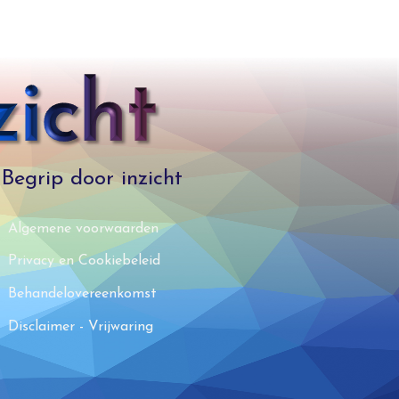
Begrip door inzicht
Algemene voorwaarden
Privacy en Cookiebeleid
Behandelovereenkomst
Disclaimer - Vrijwaring