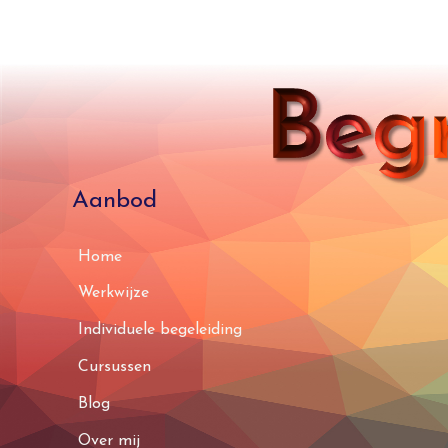
Aanbod
Home
Werkwijze
Individuele begeleiding
Cursussen
Blog
Over mij