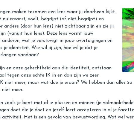
ringen maken tezamen een lens waar jij doorheen kijkt.
nu ervaart, voelt, begrijpt (of niet begrijpt) en
or andere (door hun lens) niet zichtbaar zijn en zie jij
zijn (vanuit hun lens). Deze lens vormt jouw
or anderen, wat je verstevigt in jouw overtuigingen en
 identiteit. Wie wil jij zijn, hoe wil je dat je
erlangen vandaan?
jn en onze gehechtheid aan die identiteit, ontstaan
al tegen onze echte IK in en dan zijn we zeer
IK niet meer, maar wat doe je eraan? We hebben dan alles z
 niet meer.
teren zoals je bent met al je plussen en minnen (je volmaakthe
en doet die je doet en jezelf leert accepteren in al je facett
 activiteit. Het is een gevolg van bewustwording. Wat wel we