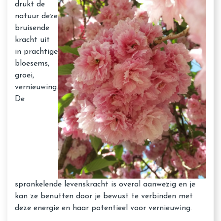
drukt de
natuur deze
bruisende
kracht uit
in prachtige
bloesems,
groei,
vernieuwing.
De
sprankelende levenskracht is overal aanwezig en je
kan ze benutten door je bewust te verbinden met
deze energie en haar potentieel voor vernieuwing.