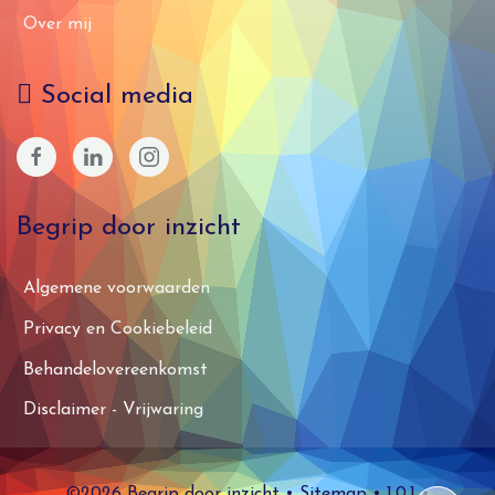
Over mij
Social media
Begrip door inzicht
Algemene voorwaarden
Privacy en Cookiebeleid
Behandelovereenkomst
Disclaimer - Vrijwaring
©2026 Begrip door inzicht
•
Sitemap
• 1.0.1 •