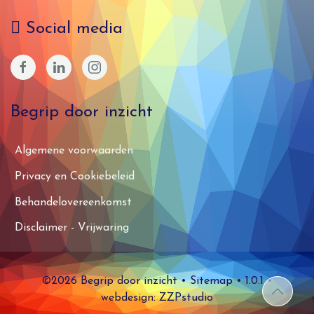
Social media
Begrip door inzicht
Algemene voorwaarden
Privacy en Cookiebeleid
Behandelovereenkomst
Disclaimer - Vrijwaring
©2026 Begrip door inzicht
•
Sitemap
• 1.0.1 •
webdesign: ZZPstudio