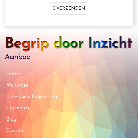
VERZENDEN
Aanbod
Home
Werkwijze
Individuele begeleiding
Cursussen
Blog
Over mij