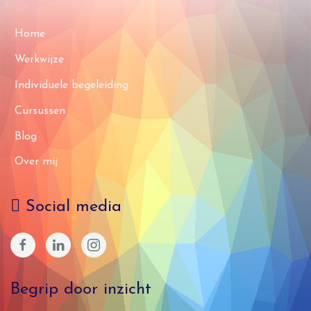
Home
Werkwijze
Individuele begeleiding
Cursussen
Blog
Over mij
Social media
Begrip door inzicht