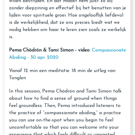
willen bestrijden. En dat maakt hem juist zo bij
zonder diepzinnig en effectief bij het benutten van je
lijden voor spirituele groei. Hoe ongelooflijk liefdevol
is de werkelijkheid, dat ze ons precies biedt wat we
nodig hebben om haar te leren zien zoals ze werkelijk
is.
Pema Chödrön & Tami Simon - video
:
Compassionate
Abiding - 30 apr. 2020
Vanaf 12 min een meditatie. 18 min de uitleg van
Tonglen
In this session, Pema Chödrön and Tami Simon talk
about how to find a sense of ground when things
feel groundless. Then, Pema introduced listeners to
the practice of “compassionate abiding,” a practice
you can use on-the-spot when you begin to feel
uncomfortable so that you can welcome into your
experience that which feels difficult or unwanted.