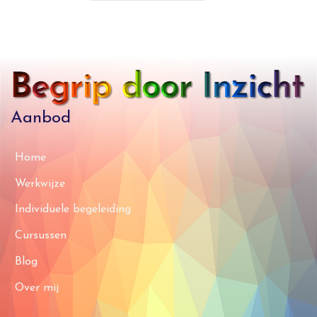
Aanbod
Home
Werkwijze
Individuele begeleiding
Cursussen
Blog
Over mij