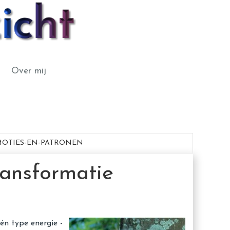
Over mij
OTIES-EN-PATRONEN
ransformatie
één type energie -