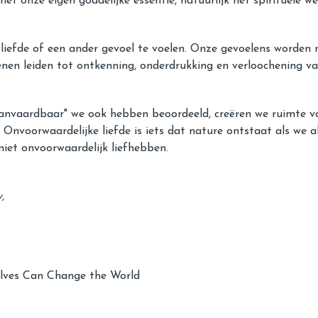
t onze eigen goddelijke essentie, natuurlijk het spirituele w
iefde of een ander gevoel te voelen. Onze gevoelens worden n
nen leiden tot ontkenning, onderdrukking en verloochening van
naanvaardbaar" we ook hebben beoordeeld, creëren we ruimte v
. Onvoorwaardelijke liefde is iets dat nature ontstaat als we 
niet onvoorwaardelijk liefhebben.
,
lves Can Change the World