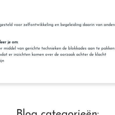
steld voor zelfontwikkeling en begeleiding daarin van andere
leer je om
:
oor middel van gerichte technieken de blokkades aan te pakken
zodat er inzichten komen over de oorzaak achter de klacht
ijn
Blog categorieën: