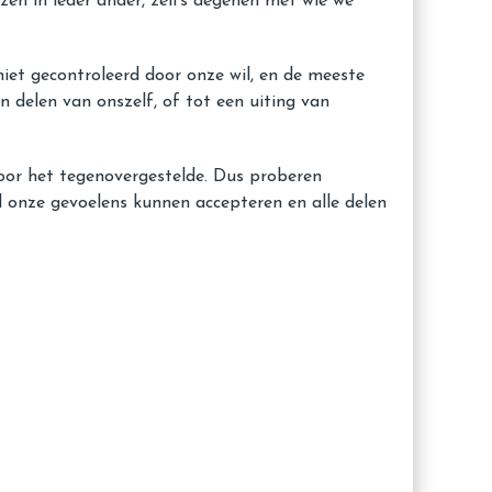
ezen in ieder ander, zelfs degenen met wie we
iet gecontroleerd door onze wil, en de meeste
 delen van onszelf, of tot een uiting van
oor het tegenovergestelde. Dus proberen
al onze gevoelens kunnen accepteren en alle delen