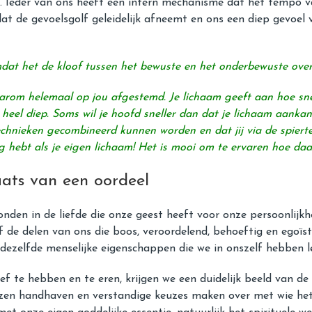
. Ieder van ons heeft een intern mechanisme dat het tempo va
 dat de gevoelsgolf geleidelijk afneemt en ons een diep gevoel 
omdat het de kloof tussen het bewuste en het onderbewuste ove
daarom helemaal op jou afgestemd. Je lichaam geeft aan hoe sne
heel diep. Soms wil je hoofd sneller dan dat je lichaam aank
 technieken gecombineerd kunnen worden en dat jij via de spier
dig hebt als je eigen lichaam! Het is mooi om te ervaren hoe da
ats van een oordeel
vonden in de liefde die onze geest heeft voor onze persoonli
f de delen van ons die boos, veroordelend, behoeftig en egoïst
dezelfde menselijke eigenschappen die we in onszelf hebben l
ef te hebben en te eren, krijgen we een duidelijk beeld van d
en handhaven en verstandige keuzes maken over met wie het g