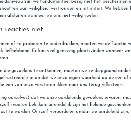
heidsniveau zijn we fundamenteel bezig met het beschermen e
behoeften aan veiligheid, vertrouwen en intimiteit. We hebbe
en afsluiten wanneer we ons niet veilig voelen.
 reacties niet
ennen of te proberen te onderdrukken, moeten we de functie v
jk liefhebbend. Er kan veel genezing plaatsvinden wanneer we 
eren.
an die gevoelens te ontkennen, moeten we ze diepgaand onder
efrustreerd zijn omdat we onze eigen waarheid op de een of
 een van onze verstoten ikken naar ons terug reflecteert.
ng ourselves) dat we onze oordelende gevoelens ervaren, moet
zelf moeten bekijken; uiteindelijk zijn het helende geschenke
ust te worden. Onszelf veroordelen omdat we oordelend zijn, 