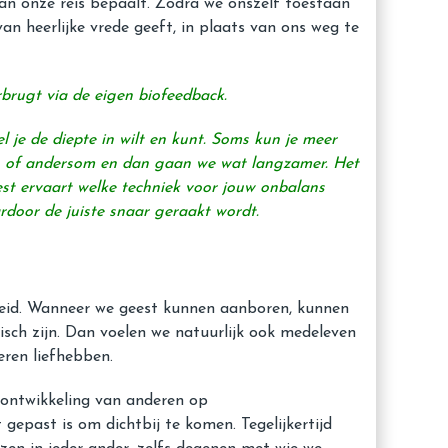
n onze reis bepaalt. Zodra we onszelf toestaan ​​
van heerlijke vrede geeft, in plaats van ons weg te
rbrugt via de eigen biofeedback.
l je de diepte in wilt en kunt. Soms kun je meer
an of andersom en dan gaan we wat langzamer. Het
test ervaart welke techniek voor jouw onbalans
ardoor de juiste snaar geraakt wordt.
jkheid. Wanneer we geest kunnen aanboren, kunnen
isch zijn. Dan voelen we natuurlijk ook medeleven
eren liefhebben.
e ontwikkeling van anderen op
epast is om dichtbij te komen. Tegelijkertijd