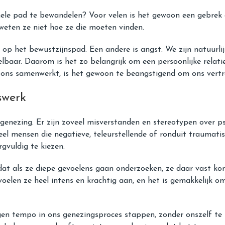
e pad te bewandelen? Voor velen is het gewoon een gebrek aa
 weten ze niet hoe ze die moeten vinden.
g op het bewustzijnspad. Een andere is angst. We zijn natuurl
lbaar. Daarom is het zo belangrijk om een ​​persoonlijke relatie
ons samenwerkt, is het gewoon te beangstigend om ons vertro
swerk
enezing. Er zijn zoveel misverstanden en stereotypen over ps
veel mensen die negatieve, teleurstellende of ronduit traumat
gvuldig te kiezen.
t als ze diepe gevoelens gaan onderzoeken, ze daar vast kom
oelen ze heel intens en krachtig aan, en het is gemakkelijk o
eigen tempo in ons genezingsproces stappen, zonder onszelf te