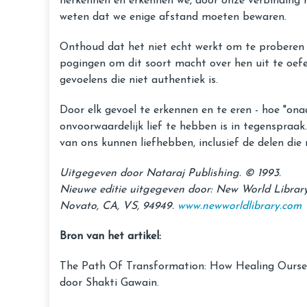
herkennen en erkennen we, door onze verbinding me
weten dat we enige afstand moeten bewaren.
Onthoud dat het niet echt werkt om te proberen l
pogingen om dit soort macht over hen uit te oefe
gevoelens die niet authentiek is.
Door elk gevoel te erkennen en te eren - hoe "o
onvoorwaardelijk lief te hebben is in tegenspraak
van ons kunnen liefhebben, inclusief de delen die 
Uitgegeven door Nataraj Publishing. © 1993.
Nieuwe editie uitgegeven door: New World Library
Novato, CA, VS, 94949.
www.newworldlibrary.com
Bron van het artikel:
The Path Of Transformation: How Healing Ourse
door Shakti Gawain.