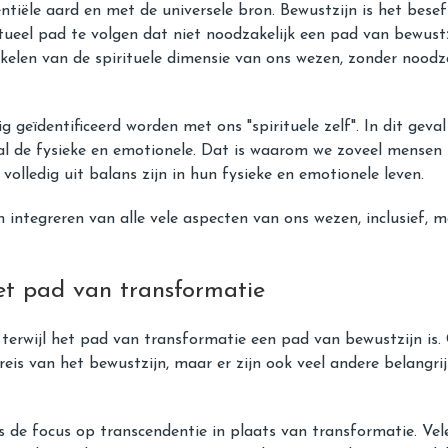
ntiële aard en met de universele bron. Bewustzijn is het besef
ritueel pad te volgen dat niet noodzakelijk een pad van bewustzi
len van de spirituele dimensie van ons wezen, zonder noodza
 geïdentificeerd worden met ons "spirituele zelf". In dit geva
l de fysieke en emotionele. Dat is waarom we zoveel mensen z
olledig uit balans zijn in hun fysieke en emotionele leven.
integreren van alle vele aspecten van ons wezen, inclusief, m
et pad van transformatie
, terwijl het pad van transformatie een pad van bewustzijn i
e reis van het bewustzijn, maar er zijn ook veel andere belan
de focus op transcendentie in plaats van transformatie. Vele