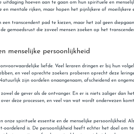
 uitdaging hoeven aan te gaan om hun spirituele en menselijk
e en mentale rijken, maar hopen het pijnlijkere of moeilijkere
 een ​​transcendent pad te kiezen, maar het zal geen diepgaan
 de gemoedsrust die zoveel mensen zoeken op het transcendent
 en menselijke persoonlijkheid
nvoorwaardelijke liefde. Veel leraren dringen er bij hun volg
hebben, en veel oprechte zoekers proberen oprecht deze lerin
atuurlijk zijn oordelen onaangenaam, afscheidend en ongemak
 zowel de gever als de ontvanger. En er is niets zaliger dan 
and over deze processen, en veel van wat wordt onderwezen ko
onze spirituele essentie en de menselijke persoonlijkheid. Als
iet-oordelend is. De persoonlijkheid heeft echter het doel om t