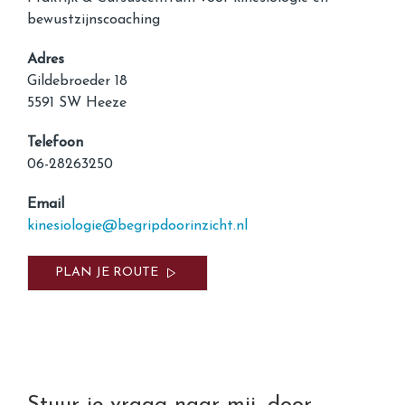
bewustzijnscoaching
Adres
Gildebroeder 18
5591 SW Heeze
Telefoon
06-28263250
Email
kinesiologie@begripdoorinzicht.nl
PLAN JE ROUTE
Stuur je vraag naar mij, door