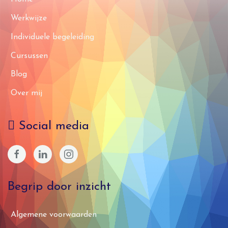
Werkwijze
Individuele begeleiding
Cursussen
Blog
Over mij
Social media
Begrip door inzicht
Algemene voorwaarden