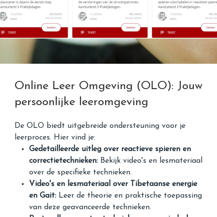
Online Leer Omgeving (OLO): Jouw
persoonlijke leeromgeving
De OLO biedt uitgebreide ondersteuning voor je
leerproces. Hier vind je:
Gedetailleerde uitleg over reactieve spieren en
correctietechnieken:
Bekijk video's en lesmateriaal
over de specifieke technieken.
Video's en lesmateriaal over Tibetaanse energie
en Gait:
Leer de theorie en praktische toepassing
van deze geavanceerde technieken.