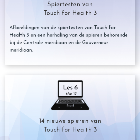
Spiertesten van
Touch for Health 3
Afbeeldingen van de spiertesten van Touch for
Health 3 en een herhaling van de spieren behorende
bij de Centrale meridiaan en de Gouverneur
meridiaan.
14 nieuwe spieren van
Touch for Health 3