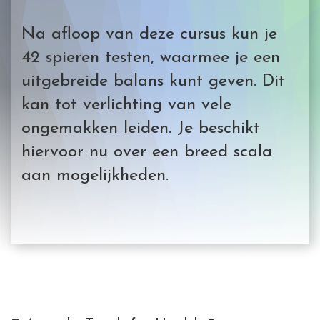
Na afloop van deze cursus kun je
42 spieren testen, waarmee je een
uitgebreide balans kunt geven. Dit
kan tot verlichting van vele
ongemakken leiden. Je beschikt
hiervoor nu over een breed scala
aan mogelijkheden.