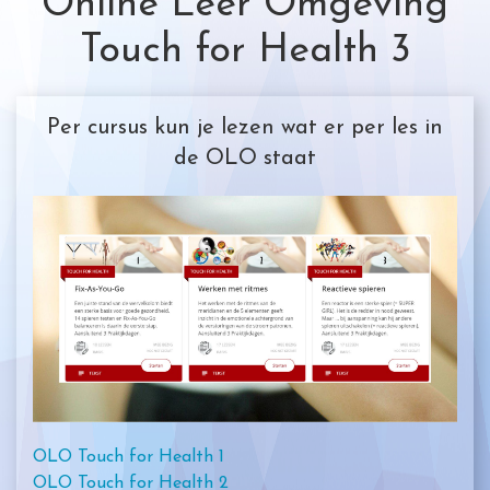
Online Leer Omgeving
Touch for Health 3
Per cursus kun je lezen wat er per les in
de OLO staat
OLO Touch for Health 1
OLO Touch for Health 2