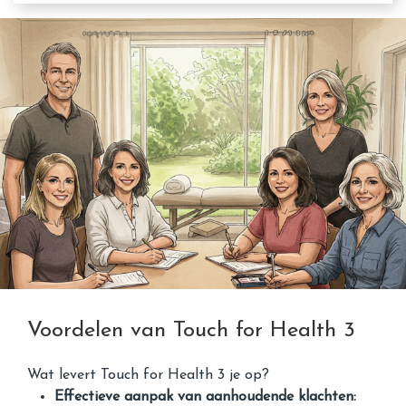
Voordelen van Touch for Health 3
Wat levert Touch for Health 3 je op?
Effectieve aanpak van aanhoudende klachten: