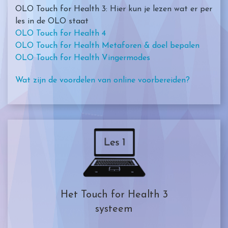
OLO Touch for Health 3: Hier kun je lezen wat er per
les in de OLO staat
OLO Touch for Health 4
OLO Touch for Health Metaforen & doel bepalen
OLO Touch for Health Vingermodes
Wat zijn de voordelen van online voorbereiden?
Het Touch for Health 3
systeem