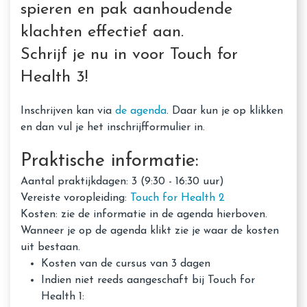
spieren en pak aanhoudende
klachten effectief aan.
Schrijf je nu in voor Touch for
Health 3!
Inschrijven kan via
de agenda
. Daar kun je op klikken
en dan vul je het inschrijfformulier in.
Praktische informatie:
Aantal praktijkdagen: 3 (9:30 - 16:30 uur)
Vereiste voropleiding:
Touch for Health 2
Kosten: zie de informatie in de agenda hierboven.
Wanneer je op de agenda klikt zie je waar de kosten
uit bestaan.
Kosten van de cursus van 3 dagen
Indien niet reeds aangeschaft bij Touch for
Health 1: