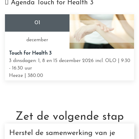
Agenda Touch for Health 3
01
december
Touch for Health 3
3 dinsdagen: 1, 8 en 15 december 2026 incl. OLO | 9:30
- 16:30 uur
Heeze | 380.00
Zet de volgende stap
Herstel de samenwerking van je