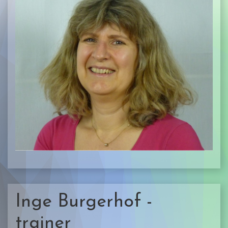
Inge Burgerhof -
trainer