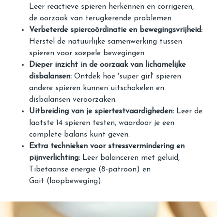
Leer reactieve spieren herkennen en corrigeren,
de oorzaak van terugkerende problemen.
Verbeterde spiercoördinatie en bewegingsvrijheid:
Herstel de natuurlijke samenwerking tussen
spieren voor soepele bewegingen.
Dieper inzicht in de oorzaak van lichamelijke
disbalansen:
Ontdek hoe 'super girl' spieren
andere spieren kunnen uitschakelen en
disbalansen veroorzaken.
Uitbreiding van je spiertestvaardigheden:
Leer de
laatste 14 spieren testen, waardoor je een
complete balans kunt geven.
Extra technieken voor stressvermindering en
pijnverlichting:
Leer balanceren met geluid,
Tibetaanse energie (8-patroon) en
Gait (loopbeweging).