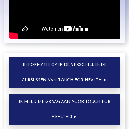
INFORMATIE OVER DE VERSCHILLENDE
CURSUSSEN VAN TOUCH FOR HEALTH ►
IK MELD ME GRAAG AAN VOOR TOUCH FOR
HEALTH 3 ►