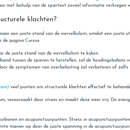
an met behulp van de spiertest zoveel informatie verkregen w
ructurele klachten?
n naar een juiste stand van de wervelkolom, omdat een juiste 
p de pagina Cursus
r de juiste stand van de wervelkolom te kijken.
rband tussen de spieren te herstellen, zal de houdingsbalans
or de symptomen van overbelasting zal verbeteren of zelfs v
stem)
veel punten om structurele klachten effectief te behande
oom, veroorzaakt door stress en maakt deze weer vrij. De ener
urbanen en acupunctuurpunten. Stress in acupunctuurpunten 
ciënte manier op door de juiste spanning in de acupunctuurpun