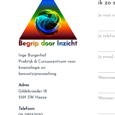
ik zo 
Je voor 
Je telef
Inge Burgerhof
Je email 
Praktijk & Cursuscentrum voor
kinesiologie en
bewustzijnscoaching
Waarmee 
Adres
Gildebroeder 18
5591 SW Heeze
Wanneer 
Telefoon