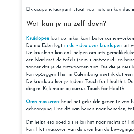
Elk acupunctuurpunt staat voor iets en kan dus 
Wat kun je nu zelf doen?
Kruislopen
laat de linker kant beter samenwerken 
Donna Eden legt
in de video over kruislopen
uit w
De kruisloop kan ook helpen om iets gemakkelijker
een blad met de tafels (som + antwoord) en hang 
zonder dat je de antwoorden ziet. Die die je niet
kan opzeggen Hier in Culemborg weet ik dat een j
De kruisloop leer je tijdens Touch for Health 1. D
dingen. Kijk maar bij cursus Touch for Health
Oren masseren
: houd het gekrulde gedeelte van he
gehoorgang. Doe dit van boven naar beneden, tot 
Dit helpt erg goed als je bij het naar rechts of li
kan. Het masseren van de oren kan de bewegingsui