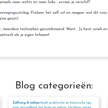
gmaals naar rechts en naar links - ervaar je verschil?
e bewegingsuitslag. Probeer het zelf uit en reageer wat dit v
gina gezet)
lt, meerdere technieken gecombineerd. Want… Jij bent uniek en
atwerk als je eigen lichaam!
Blog categorieën:
Zelfzorg & welzijn
biedt praktische en holistische tips
over gezondheid, het brein en welzijn. De blogs geven