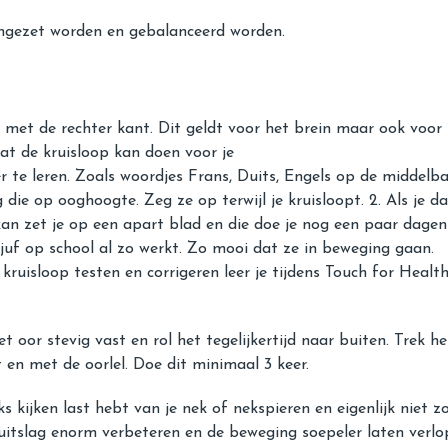
ingezet worden en gebalanceerd worden.
met de rechter kant. Dit geldt voor het brein maar ook voor 
at de kruisloop kan doen voor je
 te leren. Zoals woordjes Frans, Duits, Engels op de middelbar
die op ooghoogte. Zeg ze op terwijl je kruisloopt. 2. Als je 
 kan zet je op een apart blad en die doe je nog een paar dagen
uf op school al zo werkt. Zo mooi dat ze in beweging gaan.
e kruisloop testen en corrigeren leer je tijdens Touch for Heal
t oor stevig vast en rol het tegelijkertijd naar buiten. Trek 
en met de oorlel. Doe dit minimaal 3 keer.
nks kijken last hebt van je nek of nekspieren en eigenlijk niet
tslag enorm verbeteren en de beweging soepeler laten verlope