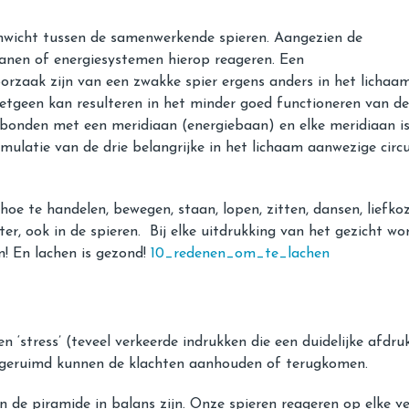
enwicht tussen de samenwerkende spieren. Aangezien de
rganen of energiesystemen hierop reageren. Een
oorzaak zijn van een zwakke spier ergens anders in het lichaa
etgeen kan resulteren in het minder goed functioneren van de m
verbonden met een meridiaan (energiebaan) en elke meridiaan i
ulatie van de drie belangrijke in het lichaam aanwezige circu
hoe te handelen, bewegen, staan, lopen, zitten, dansen, liefk
ter, ook in de spieren. Bij elke uitdrukking van het gezicht w
n! En lachen is gezond!
10_redenen_om_te_lachen
n ‘stress’ (teveel verkeerde indrukken die een duidelijke afd
 opgeruimd kunnen de klachten aanhouden of terugkomen.
n de piramide in balans zijn. Onze spieren reageren op elke ve